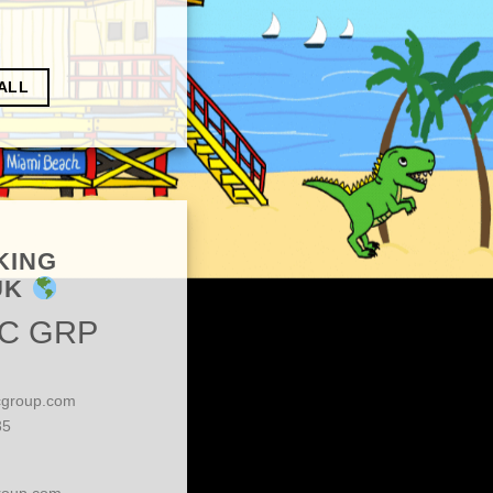
ALL
KING
UK
IC GRP
cgroup.com
5‬
group.com