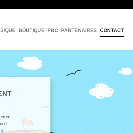
F
SIQUE
BOUTIQUE
PBC
PARTENAIRES
CONTACT
ENT
gener
s.ch
56