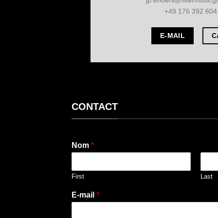
+49 176 392 604
E-MAIL
C
CONTACT
Nom
*
First
Last
E-mail
*