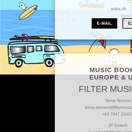
wabs.ch
E-MAIL
C
MUSIC BOO
EUROPE & 
FILTER MUS
Anna Stanton
anna.stanton@filtermusi
‪+44 7947 12453
JP Enderli
jp.enderli@filtermusic