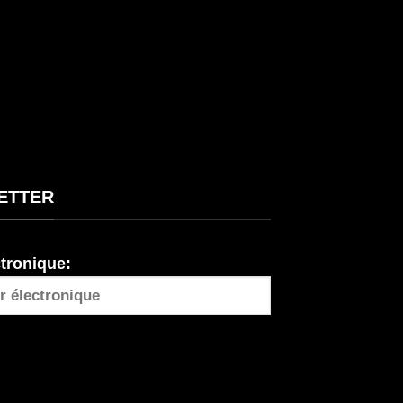
ETTER
ctronique: